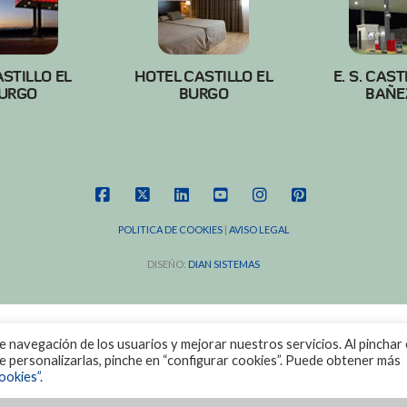
ASTILLO EL
HOTEL CASTILLO EL
E. S. CAST
URGO
BURGO
BAÑE
FACEBOOK
X
LINKEDIN
YOUTUBE
INSTAGRAM
PINTEREST
POLITICA DE COOKIES
|
AVISO LEGAL
DISEÑO:
DIAN SISTEMAS
de navegación de los usuarios y mejorar nuestros servicios. Al pinchar 
ere personalizarlas, pinche en “configurar cookies”. Puede obtener más
ookies”.