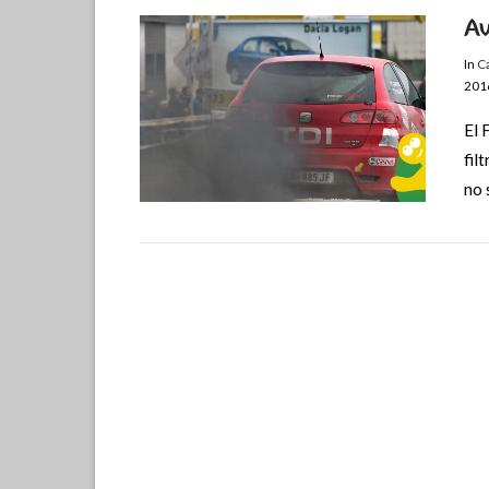
Av
In
C
201
El 
fil
no 
VIEW POST