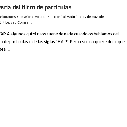
ería del filtro de partículas
arburantes
,
Consejos al volante
,
Electrónica
by admin
19 de mayo de
6
Leave a Comment
FAP A algunos quizá ni os suene de nada cuando os hablamos del
tro de partículas o de las siglas “F.A.P.“. Pero esto no quiere decir que
sea …