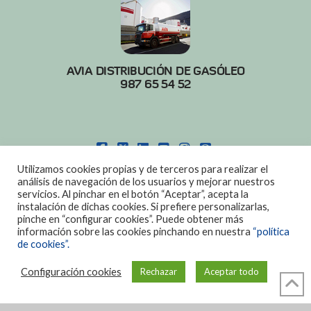
AVIA DISTRIBUCIÓN DE GASÓLEO
987 65 54 52
FACEBOOK
X
LINKEDIN
YOUTUBE
INSTAGRAM
PINTEREST
Utilizamos cookies propias y de terceros para realizar el
POLITICA DE COOKIES
|
AVISO LEGAL
análisis de navegación de los usuarios y mejorar nuestros
servicios. Al pinchar en el botón “Aceptar”, acepta la
DISEÑO:
DIAN SISTEMAS
instalación de dichas cookies. Si prefiere personalizarlas,
pinche en “configurar cookies”. Puede obtener más
información sobre las cookies pinchando en nuestra
“política
de cookies”.
Configuración cookies
Rechazar
Aceptar todo