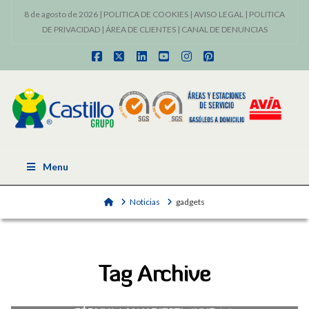
8 de agosto de 2026 |
POLITICA DE COOKIES
|
AVISO LEGAL
|
POLITICA
DE PRIVACIDAD
|
ÁREA DE CLIENTES
|
CANAL DE DENUNCIAS
Facebook
X
LinkedIn
YouTube
Instagram
Pinterest
Menu
Home
Noticias
gadgets
Tag Archive