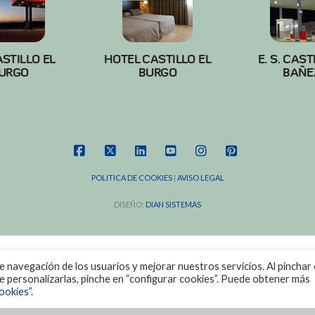
ASTILLO EL
HOTEL CASTILLO EL
E. S. CAST
URGO
BURGO
BAÑE
FACEBOOK
X
LINKEDIN
YOUTUBE
INSTAGRAM
PINTEREST
POLITICA DE COOKIES
|
AVISO LEGAL
DISEÑO:
DIAN SISTEMAS
de navegación de los usuarios y mejorar nuestros servicios. Al pinchar 
ere personalizarlas, pinche en “configurar cookies”. Puede obtener más
ookies”.