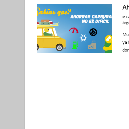
Ah
In
Co
Segu
Muc
ya 
don
VIEW POST