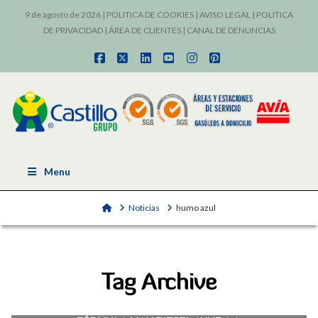
9 de agosto de 2026 |
POLITICA DE COOKIES
|
AVISO LEGAL
|
POLITICA
DE PRIVACIDAD
|
ÁREA DE CLIENTES
|
CANAL DE DENUNCIAS
Facebook
X
LinkedIn
YouTube
Instagram
Pinterest
Menu
Home
Noticias
humo azul
Tag Archive