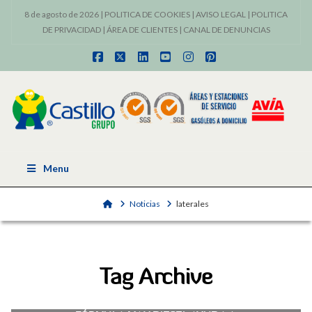
8 de agosto de 2026 |
POLITICA DE COOKIES
|
AVISO LEGAL
|
POLITICA
DE PRIVACIDAD
|
ÁREA DE CLIENTES
|
CANAL DE DENUNCIAS
Facebook
X
LinkedIn
YouTube
Instagram
Pinterest
Menu
Home
Noticias
laterales
Tag Archive