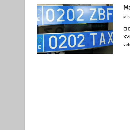
Ma
In
I
El 
XVI
veh
VIEW POST