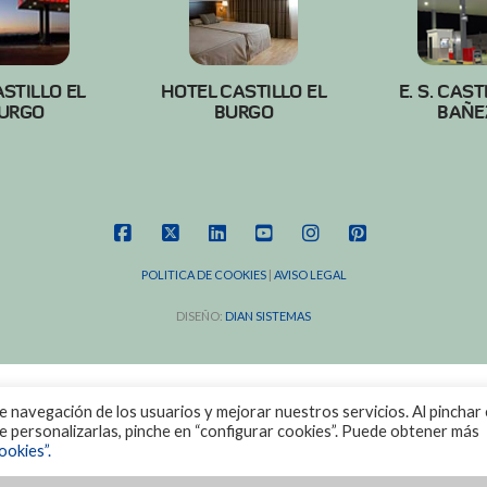
ASTILLO EL
HOTEL CASTILLO EL
E. S. CAST
URGO
BURGO
BAÑE
FACEBOOK
X
LINKEDIN
YOUTUBE
INSTAGRAM
PINTEREST
POLITICA DE COOKIES
|
AVISO LEGAL
DISEÑO:
DIAN SISTEMAS
de navegación de los usuarios y mejorar nuestros servicios. Al pinchar 
ere personalizarlas, pinche en “configurar cookies”. Puede obtener más
ookies”.