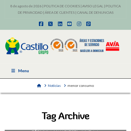
8 de agosto de 2026 |
POLITICA DE COOKIES
|
AVISO LEGAL
|
POLITICA
DE PRIVACIDAD
|
ÁREA DE CLIENTES
|
CANAL DE DENUNCIAS
Facebook
X
LinkedIn
YouTube
Instagram
Pinterest
Menu
Home
Noticias
menor consumo
Tag Archive