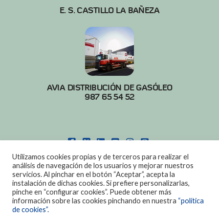
E. S. CASTILLO LA BAÑEZA
AVIA DISTRIBUCIÓN DE GASÓLEO
987 65 54 52
FACEBOOK
X
LINKEDIN
YOUTUBE
INSTAGRAM
PINTEREST
Utilizamos cookies propias y de terceros para realizar el
POLITICA DE COOKIES
|
AVISO LEGAL
análisis de navegación de los usuarios y mejorar nuestros
servicios. Al pinchar en el botón “Aceptar”, acepta la
DISEÑO:
DIAN SISTEMAS
instalación de dichas cookies. Si prefiere personalizarlas,
pinche en “configurar cookies”. Puede obtener más
información sobre las cookies pinchando en nuestra
“política
de cookies”.