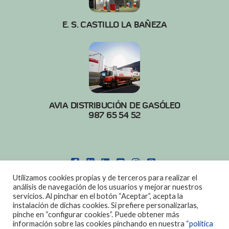
E. S. CASTILLO LA BAÑEZA
AVIA DISTRIBUCIÓN DE GASÓLEO
987 65 54 52
FACEBOOK
X
LINKEDIN
YOUTUBE
INSTAGRAM
PINTEREST
Utilizamos cookies propias y de terceros para realizar el
POLITICA DE COOKIES
|
AVISO LEGAL
análisis de navegación de los usuarios y mejorar nuestros
servicios. Al pinchar en el botón “Aceptar”, acepta la
DISEÑO:
DIAN SISTEMAS
instalación de dichas cookies. Si prefiere personalizarlas,
pinche en “configurar cookies”. Puede obtener más
información sobre las cookies pinchando en nuestra
“política