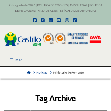
7 de agosto de 2026 |
POLITICA DE COOKIES
|
AVISO LEGAL
|
POLITICA
DE PRIVACIDAD
|
ÁREA DE CLIENTES
|
CANAL DE DENUNCIAS
Facebook
X
LinkedIn
YouTube
Instagram
Pinterest
Menu
Home
Noticias
Ministerio de Fomento
Tag Archive