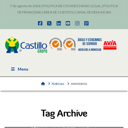
7 de agosto de 2026 |
POLITICA DE COOKIES
|
AVISO LEGAL
|
POLITICA
DE PRIVACIDAD
|
ÁREA DE CLIENTES
|
CANAL DE DENUNCIAS
Facebook
X
LinkedIn
YouTube
Instagram
Pinterest
Menu
Home
Noticias
ministerio
Tag Archive