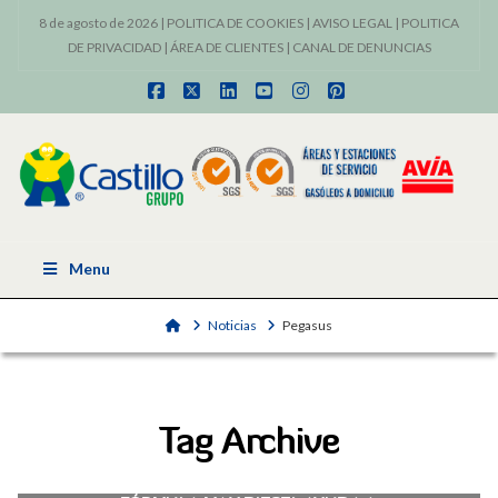
8 de agosto de 2026 |
POLITICA DE COOKIES
|
AVISO LEGAL
|
POLITICA
DE PRIVACIDAD
|
ÁREA DE CLIENTES
|
CANAL DE DENUNCIAS
Facebook
X
LinkedIn
YouTube
Instagram
Pinterest
Menu
Home
Noticias
Pegasus
Tag Archive