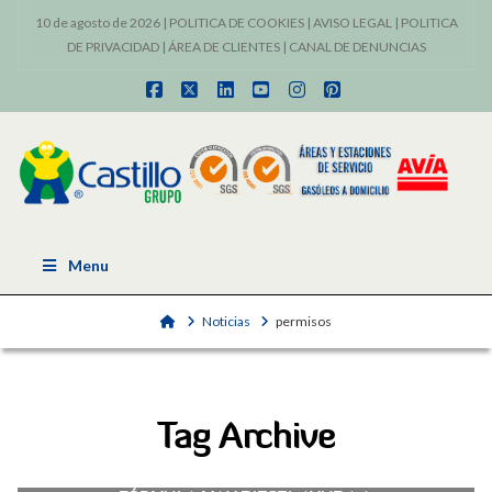
10 de agosto de 2026 |
POLITICA DE COOKIES
|
AVISO LEGAL
|
POLITICA
DE PRIVACIDAD
|
ÁREA DE CLIENTES
|
CANAL DE DENUNCIAS
Facebook
X
LinkedIn
YouTube
Instagram
Pinterest
Menu
Home
Noticias
permisos
Tag Archive