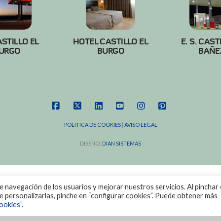
ASTILLO EL
HOTEL CASTILLO EL
E. S. CAST
URGO
BURGO
BAÑE
FACEBOOK
X
LINKEDIN
YOUTUBE
INSTAGRAM
PINTEREST
POLITICA DE COOKIES
|
AVISO LEGAL
DISEÑO:
DIAN SISTEMAS
de navegación de los usuarios y mejorar nuestros servicios. Al pinchar 
ere personalizarlas, pinche en “configurar cookies”. Puede obtener más
ookies”.