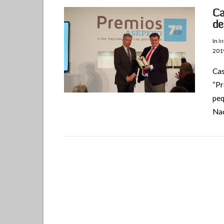
Ca
de
In
I
201
Cas
“Pr
peq
Nac
VIEW POST