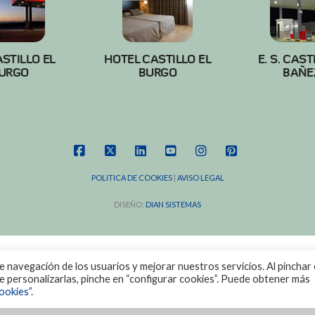
ASTILLO EL
HOTEL CASTILLO EL
E. S. CAST
URGO
BURGO
BAÑE
FACEBOOK
X
LINKEDIN
YOUTUBE
INSTAGRAM
PINTEREST
POLITICA DE COOKIES
|
AVISO LEGAL
DISEÑO:
DIAN SISTEMAS
de navegación de los usuarios y mejorar nuestros servicios. Al pinchar 
ere personalizarlas, pinche en “configurar cookies”. Puede obtener más
ookies”.