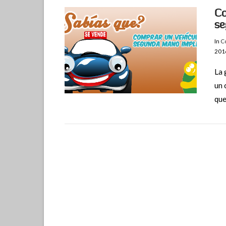
Co
s
In
Co
201
La 
un 
que
VIEW POST