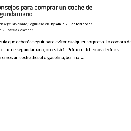
nsejos para comprar un coche de
egundamano
nsejos al volante
,
Seguridad Vial
by admin
9 de febrero de
6
Leave a Comment
guía que deberás seguir para evitar cualquier sorpresa. La compra d
coche de segundamano, no es fácil. Primero debemos decidir si
remos un coche diésel o gasolina, berlina, …