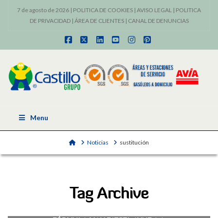
7 de agosto de 2026 |
POLITICA DE COOKIES
|
AVISO LEGAL
|
POLITICA
DE PRIVACIDAD
|
ÁREA DE CLIENTES
|
CANAL DE DENUNCIAS
Facebook
X
LinkedIn
YouTube
Instagram
Pinterest
Menu
Home
Noticias
sustitución
Tag Archive