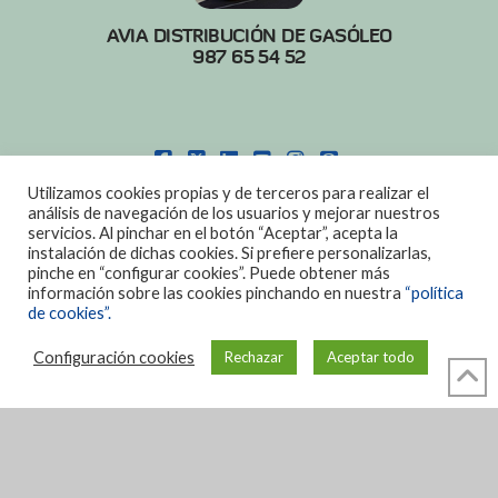
AVIA DISTRIBUCIÓN DE GASÓLEO
987 65 54 52
FACEBOOK
X
LINKEDIN
YOUTUBE
INSTAGRAM
PINTEREST
Utilizamos cookies propias y de terceros para realizar el
POLITICA DE COOKIES
|
AVISO LEGAL
análisis de navegación de los usuarios y mejorar nuestros
servicios. Al pinchar en el botón “Aceptar”, acepta la
DISEÑO:
DIAN SISTEMAS
instalación de dichas cookies. Si prefiere personalizarlas,
pinche en “configurar cookies”. Puede obtener más
información sobre las cookies pinchando en nuestra
“política
de cookies”.
Configuración cookies
Rechazar
Aceptar todo