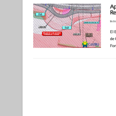
Ap
Re
In
I
El 
de 
Fom
VIEW POST