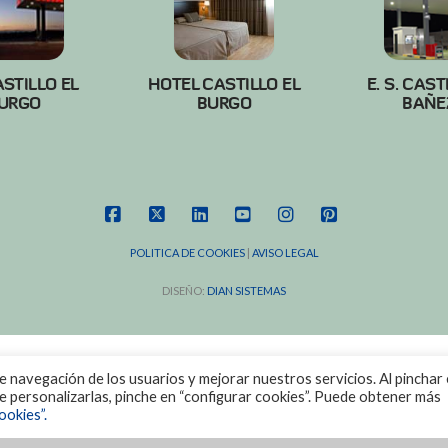
ASTILLO EL
HOTEL CASTILLO EL
E. S. CAST
URGO
BURGO
BAÑE
FACEBOOK
X
LINKEDIN
YOUTUBE
INSTAGRAM
PINTEREST
POLITICA DE COOKIES
|
AVISO LEGAL
DISEÑO:
DIAN SISTEMAS
de navegación de los usuarios y mejorar nuestros servicios. Al pinchar 
ere personalizarlas, pinche en “configurar cookies”. Puede obtener más
ookies”.