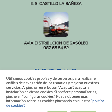
E. S. CASTILLO LA BAÑEZA
AVIA DISTRIBUCIÓN DE GASÓLEO
987 65 54 52
FACEBOOK
X
LINKEDIN
YOUTUBE
INSTAGRAM
PINTEREST
Utilizamos cookies propias y de terceros para realizar el
POLITICA DE COOKIES
|
AVISO LEGAL
análisis de navegación de los usuarios y mejorar nuestros
servicios. Al pinchar en el botón “Aceptar”, acepta la
DISEÑO:
DIAN SISTEMAS
instalación de dichas cookies. Si prefiere personalizarlas,
pinche en “configurar cookies”. Puede obtener más
información sobre las cookies pinchando en nuestra
“política
de cookies”.