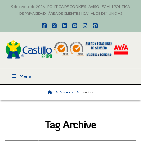
9 de agosto de 2026 |
POLITICA DE COOKIES
|
AVISO LEGAL
|
POLITICA
DE PRIVACIDAD
|
ÁREA DE CLIENTES
|
CANAL DE DENUNCIAS
Facebook
X
LinkedIn
YouTube
Instagram
Pinterest
Menu
Home
Noticias
averías
Tag Archive