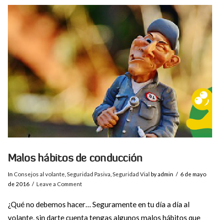
VIEW POST
Malos hábitos de conducción
In
Consejos al volante
,
Seguridad Pasiva
,
Seguridad Vial
by admin
6 de mayo
de 2016
Leave a Comment
¿Qué no debemos hacer… Seguramente en tu día a día al
volante, sin darte cuenta tengas algunos malos hábitos que