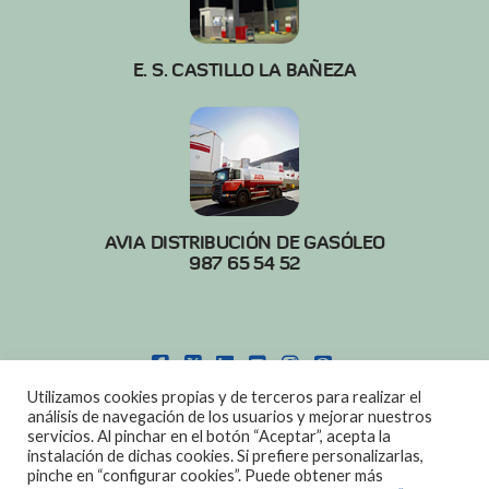
E. S. CASTILLO LA BAÑEZA
AVIA DISTRIBUCIÓN DE GASÓLEO
987 65 54 52
FACEBOOK
X
LINKEDIN
YOUTUBE
INSTAGRAM
PINTEREST
Utilizamos cookies propias y de terceros para realizar el
POLITICA DE COOKIES
|
AVISO LEGAL
análisis de navegación de los usuarios y mejorar nuestros
servicios. Al pinchar en el botón “Aceptar”, acepta la
DISEÑO:
DIAN SISTEMAS
instalación de dichas cookies. Si prefiere personalizarlas,
pinche en “configurar cookies”. Puede obtener más