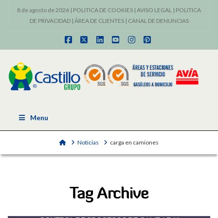
8 de agosto de 2026 |
POLITICA DE COOKIES
|
AVISO LEGAL
|
POLITICA
DE PRIVACIDAD
|
ÁREA DE CLIENTES
|
CANAL DE DENUNCIAS
Facebook
X
LinkedIn
YouTube
Instagram
Pinterest
Menu
Home
Noticias
carga en camiones
Tag Archive