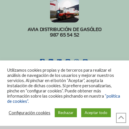
AVIA DISTRIBUCIÓN DE GASÓLEO
987 65 54 52
FACEBOOK
X
LINKEDIN
YOUTUBE
INSTAGRAM
PINTEREST
Utilizamos cookies propias y de terceros para realizar el
POLITICA DE COOKIES
|
AVISO LEGAL
análisis de navegación de los usuarios y mejorar nuestros
servicios. Al pinchar en el botón “Aceptar”, acepta la
DISEÑO:
DIAN SISTEMAS
instalación de dichas cookies. Si prefiere personalizarlas,
pinche en “configurar cookies”. Puede obtener más
información sobre las cookies pinchando en nuestra
“política
de cookies”.
Configuración cookies
Rechazar
Aceptar todo