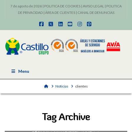
7 de agosto de 2026 |
POLITICA DE COOKIES
|
AVISO LEGAL
|
POLITICA
DE PRIVACIDAD
|
ÁREA DE CLIENTES
|
CANAL DE DENUNCIAS
Facebook
X
LinkedIn
YouTube
Instagram
Pinterest
Menu
Home
Noticias
clientes
Tag Archive