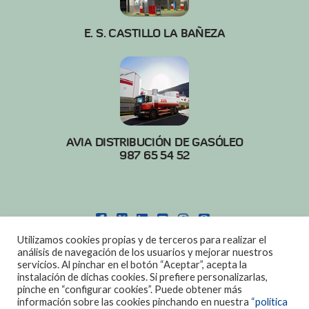
E. S. CASTILLO LA BAÑEZA
AVIA DISTRIBUCIÓN DE GASÓLEO
987 65 54 52
FACEBOOK
X
LINKEDIN
YOUTUBE
INSTAGRAM
PINTEREST
Utilizamos cookies propias y de terceros para realizar el
POLITICA DE COOKIES
|
AVISO LEGAL
análisis de navegación de los usuarios y mejorar nuestros
servicios. Al pinchar en el botón “Aceptar”, acepta la
DISEÑO:
DIAN SISTEMAS
instalación de dichas cookies. Si prefiere personalizarlas,
pinche en “configurar cookies”. Puede obtener más
información sobre las cookies pinchando en nuestra
“política