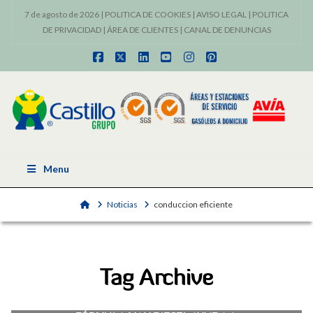
7 de agosto de 2026 |
POLITICA DE COOKIES
|
AVISO LEGAL
|
POLITICA
DE PRIVACIDAD
|
ÁREA DE CLIENTES
|
CANAL DE DENUNCIAS
Facebook
X
LinkedIn
YouTube
Instagram
Pinterest
Menu
Home
Noticias
conduccion eficiente
Tag Archive