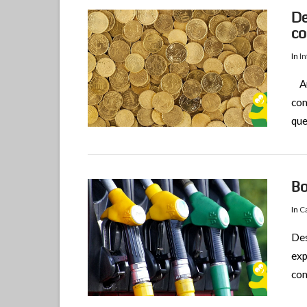
De
co
In
I
Aun
com
que
Bo
In
C
Des
exp
con
VIEW POST