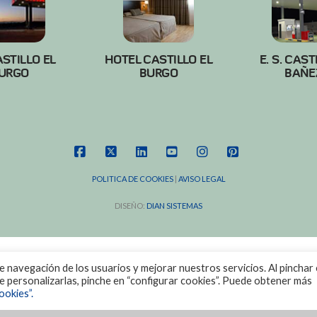
ASTILLO EL
HOTEL CASTILLO EL
E. S. CAST
URGO
BURGO
BAÑE
FACEBOOK
X
LINKEDIN
YOUTUBE
INSTAGRAM
PINTEREST
POLITICA DE COOKIES
|
AVISO LEGAL
DISEÑO:
DIAN SISTEMAS
de navegación de los usuarios y mejorar nuestros servicios. Al pinchar 
ere personalizarlas, pinche en “configurar cookies”. Puede obtener más
ookies”.