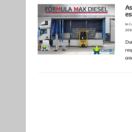
As
es
In
Co
201
Dur
res
úni
VIEW POST