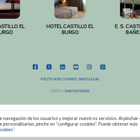
ASTILLO EL
HOTEL CASTILLO EL
E. S. CAST
URGO
BURGO
BAÑE
FACEBOOK
X
LINKEDIN
YOUTUBE
INSTAGRAM
PINTEREST
POLITICA DE COOKIES
|
AVISO LEGAL
DISEÑO:
DIAN SISTEMAS
de navegación de los usuarios y mejorar nuestros servicios. Al pinchar 
ere personalizarlas, pinche en “configurar cookies”. Puede obtener más
ookies”.