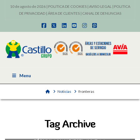
10 de agosto de 2026 |
POLITICA DE COOKIES
|
AVISO LEGAL
|
POLITICA
DE PRIVACIDAD
|
ÁREA DE CLIENTES
|
CANAL DE DENUNCIAS
Facebook
X
LinkedIn
YouTube
Instagram
Pinterest
Menu
Home
Noticias
fronteras
Tag Archive