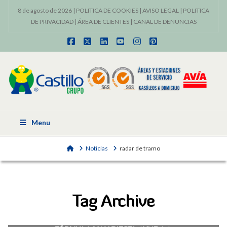
8 de agosto de 2026 |
POLITICA DE COOKIES
|
AVISO LEGAL
|
POLITICA
DE PRIVACIDAD
|
ÁREA DE CLIENTES
|
CANAL DE DENUNCIAS
Facebook
X
LinkedIn
YouTube
Instagram
Pinterest
Menu
Home
Noticias
radar de tramo
Tag Archive