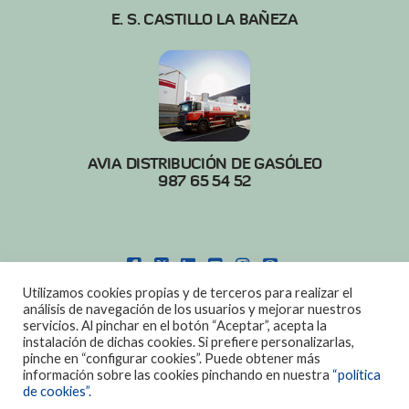
E. S. CASTILLO LA BAÑEZA
AVIA DISTRIBUCIÓN DE GASÓLEO
987 65 54 52
FACEBOOK
X
LINKEDIN
YOUTUBE
INSTAGRAM
PINTEREST
Utilizamos cookies propias y de terceros para realizar el
POLITICA DE COOKIES
|
AVISO LEGAL
análisis de navegación de los usuarios y mejorar nuestros
servicios. Al pinchar en el botón “Aceptar”, acepta la
DISEÑO:
DIAN SISTEMAS
instalación de dichas cookies. Si prefiere personalizarlas,
pinche en “configurar cookies”. Puede obtener más
información sobre las cookies pinchando en nuestra
“política
de cookies”.