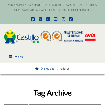
9 de agosto de 2026 |
POLITICA DE COOKIES
|
AVISO LEGAL
|
POLITICA
DE PRIVACIDAD
|
ÁREA DE CLIENTES
|
CANAL DE DENUNCIAS
Facebook
X
LinkedIn
YouTube
Instagram
Pinterest
Menu
Home
Noticias
radares
Tag Archive