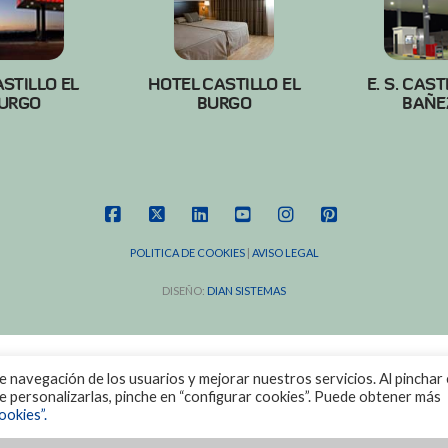
ASTILLO EL
HOTEL CASTILLO EL
E. S. CAST
URGO
BURGO
BAÑE
FACEBOOK
X
LINKEDIN
YOUTUBE
INSTAGRAM
PINTEREST
POLITICA DE COOKIES
|
AVISO LEGAL
DISEÑO:
DIAN SISTEMAS
de navegación de los usuarios y mejorar nuestros servicios. Al pinchar 
ere personalizarlas, pinche en “configurar cookies”. Puede obtener más
ookies”.