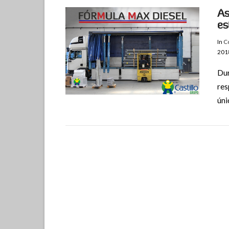
As
es
In
Co
201
Dur
res
úni
VIEW POST