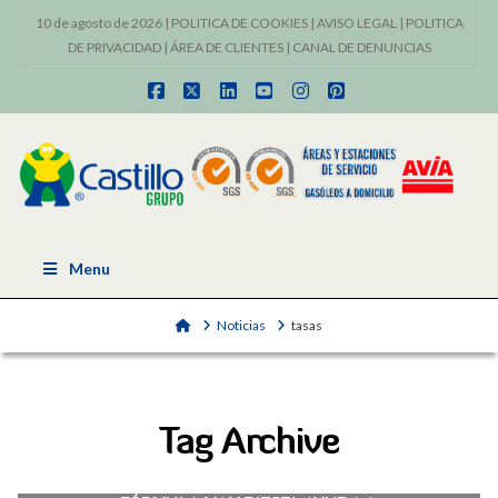
10 de agosto de 2026 |
POLITICA DE COOKIES
|
AVISO LEGAL
|
POLITICA
DE PRIVACIDAD
|
ÁREA DE CLIENTES
|
CANAL DE DENUNCIAS
Facebook
X
LinkedIn
YouTube
Instagram
Pinterest
Menu
Home
Noticias
tasas
Tag Archive