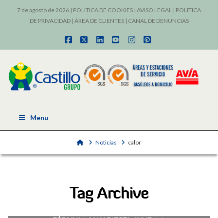
7 de agosto de 2026 |
POLITICA DE COOKIES
|
AVISO LEGAL
|
POLITICA
DE PRIVACIDAD
|
ÁREA DE CLIENTES
|
CANAL DE DENUNCIAS
Facebook
X
LinkedIn
YouTube
Instagram
Pinterest
Menu
Home
Noticias
calor
Tag Archive