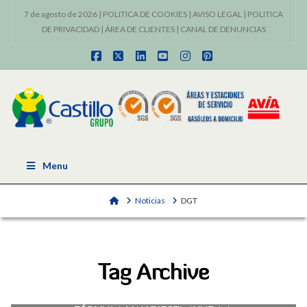
7 de agosto de 2026 |
POLITICA DE COOKIES
|
AVISO LEGAL
|
POLITICA
DE PRIVACIDAD
|
ÁREA DE CLIENTES
|
CANAL DE DENUNCIAS
Facebook
X
LinkedIn
YouTube
Instagram
Pinterest
Menu
Home
Noticias
DGT
Tag Archive