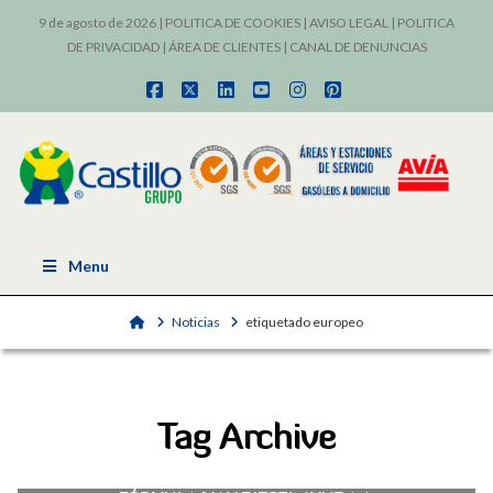
9 de agosto de 2026 |
POLITICA DE COOKIES
|
AVISO LEGAL
|
POLITICA
DE PRIVACIDAD
|
ÁREA DE CLIENTES
|
CANAL DE DENUNCIAS
Facebook
X
LinkedIn
YouTube
Instagram
Pinterest
Menu
Home
Noticias
etiquetado europeo
Tag Archive