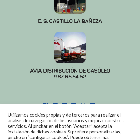
E. S. CASTILLO LA BAÑEZA
AVIA DISTRIBUCIÓN DE GASÓLEO
987 65 54 52
FACEBOOK
X
LINKEDIN
YOUTUBE
INSTAGRAM
PINTEREST
Utilizamos cookies propias y de terceros para realizar el
POLITICA DE COOKIES
|
AVISO LEGAL
análisis de navegación de los usuarios y mejorar nuestros
servicios. Al pinchar en el botón “Aceptar”, acepta la
DISEÑO:
DIAN SISTEMAS
instalación de dichas cookies. Si prefiere personalizarlas,
pinche en “configurar cookies”. Puede obtener más