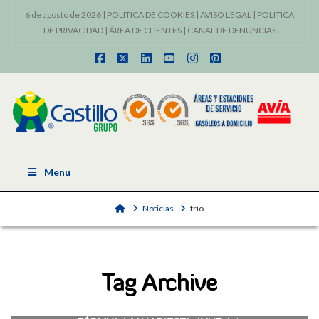
6 de agosto de 2026 |
POLITICA DE COOKIES
|
AVISO LEGAL
|
POLITICA
DE PRIVACIDAD
|
ÁREA DE CLIENTES
|
CANAL DE DENUNCIAS
Facebook
X
LinkedIn
YouTube
Instagram
Pinterest
Menu
Home
Noticias
frío
Tag Archive