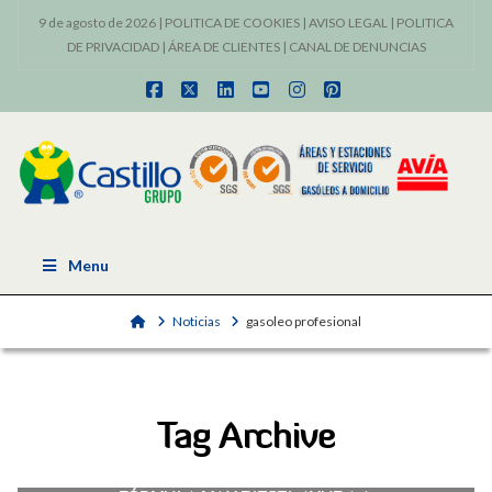
9 de agosto de 2026 |
POLITICA DE COOKIES
|
AVISO LEGAL
|
POLITICA
DE PRIVACIDAD
|
ÁREA DE CLIENTES
|
CANAL DE DENUNCIAS
Facebook
X
LinkedIn
YouTube
Instagram
Pinterest
Menu
Home
Noticias
gasoleo profesional
Tag Archive