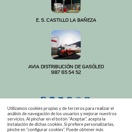
E. S. CASTILLO LA BAÑEZA
AVIA DISTRIBUCIÓN DE GASÓLEO
987 65 54 52
FACEBOOK
X
LINKEDIN
YOUTUBE
INSTAGRAM
PINTEREST
Utilizamos cookies propias y de terceros para realizar el
POLITICA DE COOKIES
|
AVISO LEGAL
análisis de navegación de los usuarios y mejorar nuestros
servicios. Al pinchar en el botón “Aceptar”, acepta la
DISEÑO:
DIAN SISTEMAS
instalación de dichas cookies. Si prefiere personalizarlas,
pinche en “configurar cookies”. Puede obtener más