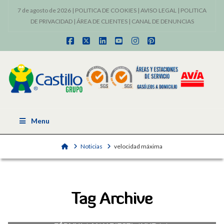
7 de agosto de 2026 |
POLITICA DE COOKIES
|
AVISO LEGAL
|
POLITICA
DE PRIVACIDAD
|
ÁREA DE CLIENTES
|
CANAL DE DENUNCIAS
Facebook
X
LinkedIn
YouTube
Instagram
Pinterest
Menu
Home
Noticias
velocidad máxima
Tag Archive