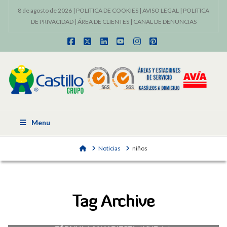
8 de agosto de 2026 |
POLITICA DE COOKIES
|
AVISO LEGAL
|
POLITICA
DE PRIVACIDAD
|
ÁREA DE CLIENTES
|
CANAL DE DENUNCIAS
Facebook
X
LinkedIn
YouTube
Instagram
Pinterest
Menu
Home
Noticias
niños
Tag Archive