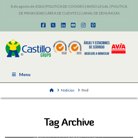
8 de agosto de 2026 |
POLITICA DE COOKIES
|
AVISO LEGAL
|
POLITICA
DE PRIVACIDAD
|
ÁREA DE CLIENTES
|
CANAL DE DENUNCIAS
Facebook
X
LinkedIn
YouTube
Instagram
Pinterest
Menu
Home
Noticias
fmd
Tag Archive