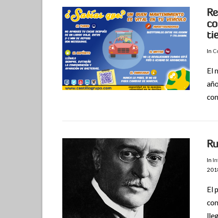
Re
co
ti
In
Co
El 
año
com
Ru
In
I
201
El 
com
VIEW POST
lle