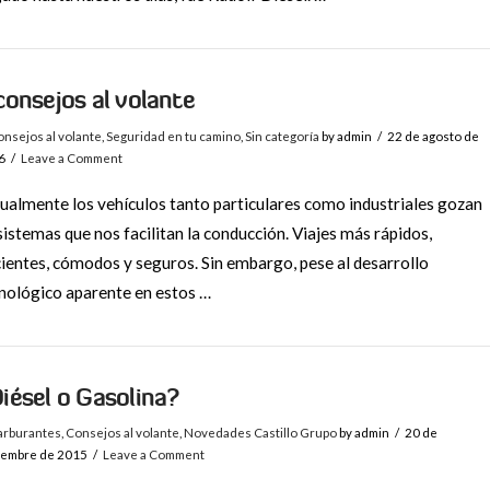
consejos al volante
nsejos al volante
,
Seguridad en tu camino
,
Sin categoría
by admin
22 de agosto de
6
Leave a Comment
ualmente los vehículos tanto particulares como industriales gozan
sistemas que nos facilitan la conducción. Viajes más rápidos,
cientes, cómodos y seguros. Sin embargo, pese al desarrollo
nológico aparente en estos …
iésel o Gasolina?
arburantes
,
Consejos al volante
,
Novedades Castillo Grupo
by admin
20 de
iembre de 2015
Leave a Comment