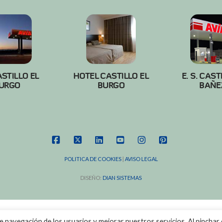
ASTILLO EL
HOTEL CASTILLO EL
E. S. CAST
URGO
BURGO
BAÑE
FACEBOOK
X
LINKEDIN
YOUTUBE
INSTAGRAM
PINTEREST
POLITICA DE COOKIES
|
AVISO LEGAL
DISEÑO:
DIAN SISTEMAS
de navegación de los usuarios y mejorar nuestros servicios. Al pinchar 