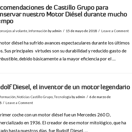
comendaciones de Castillo Grupo para
nservar nuestro Motor Diésel durante mucho
empo
nsejos al volante
,
Información
by admin
15 de mayo de 2018
Leave a Comment
motor diésel ha sufrido avances espectaculares durante los últimos
s. Sus principales virtudes son su durabilidad y reducido gasto de
bustible, debido básicamente a la mayor eficiencia por el …
dolf Diesel, el inventor de un motor legendario
nformación
,
Noticias Castillo Grupo
,
Tecnología
by admin
6 de marzo de
8
Leave a Comment
primer coche con un motor diésel fue un Mercedes 260 D,
ercializado en 1936. El creador de ese motor mitológico, que ha
gado hasta nuestros días, fue Rudolf Diesel. …