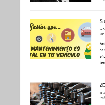
5 
In
Co
201
Act
de 
efi
VIEW POST
tec
¿D
In
C
nov