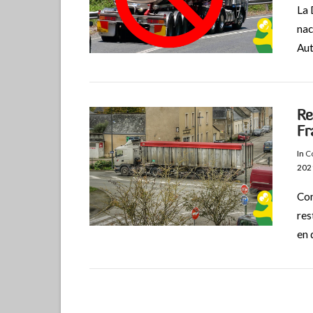
La 
nac
Aut
VIEW POST
Re
Fr
In
Co
202
Com
res
VIEW POST
en 