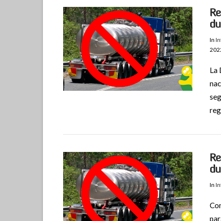
Re
du
In
I
202
La 
VIEW POST
nac
seg
reg
Re
du
In
I
Com
VIEW POST
par