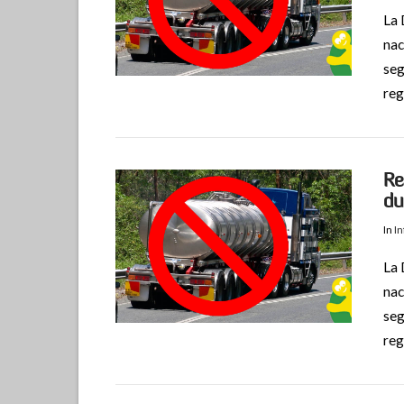
La 
nac
VIEW POST
seg
reg
Re
du
In
I
La 
nac
VIEW POST
seg
reg