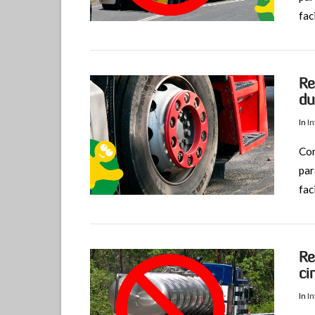
fac
Re
du
In
I
Com
par
fac
VIEW POST
Re
ci
In
I