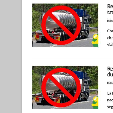
Re
tr
In
I
Com
cir
via
Re
du
In
I
La 
nac
seg
VIEW POST