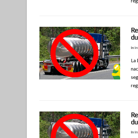
reg
Re
du
In
I
La 
nac
VIEW POST
seg
reg
Re
du
In
I