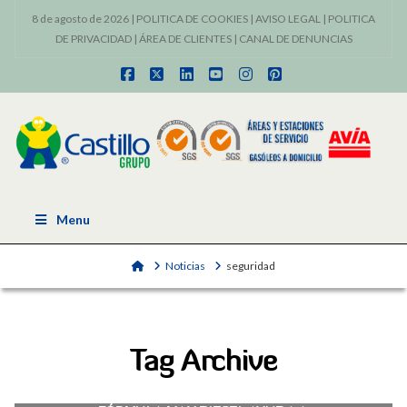
8 de agosto de 2026 |
POLITICA DE COOKIES
|
AVISO LEGAL
|
POLITICA
DE PRIVACIDAD
|
ÁREA DE CLIENTES
|
CANAL DE DENUNCIAS
Facebook
X
LinkedIn
YouTube
Instagram
Pinterest
Menu
Home
Noticias
seguridad
Tag Archive