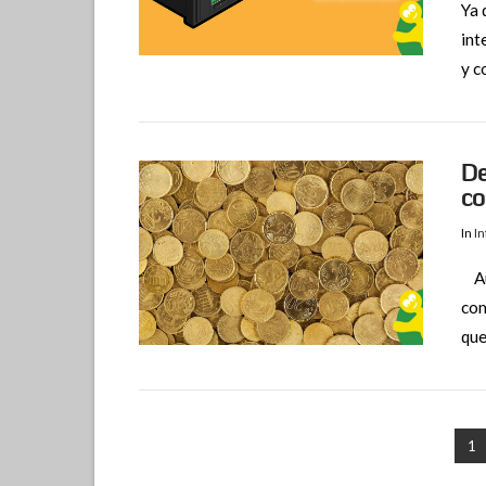
Ya 
int
VIEW POST
y c
De
co
In
I
Aun
com
VIEW POST
que
1