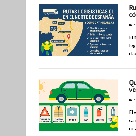
Ru
có
In
I
El 
log
cla
Qu
ve
In
I
El 
car
rut
VIEW POST