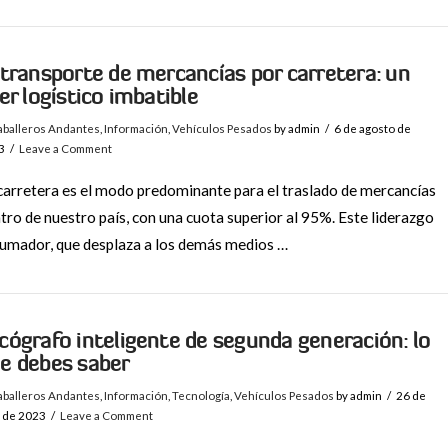
 transporte de mercancías por carretera: un
der logístico imbatible
aballeros Andantes
,
Información
,
Vehículos Pesados
by admin
6 de agosto de
3
Leave a Comment
carretera es el modo predominante para el traslado de mercancías
tro de nuestro país, con una cuota superior al 95%. Este liderazgo
umador, que desplaza a los demás medios …
cógrafo inteligente de segunda generación: lo
e debes saber
aballeros Andantes
,
Información
,
Tecnología
,
Vehículos Pesados
by admin
26 de
o de 2023
Leave a Comment