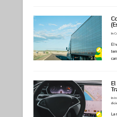
Co
(E
In
Co
El 
tem
car
VIEW POST
El
Tr
In
I
dic
La 