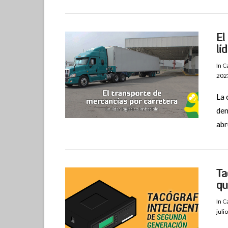
El
lí
In
C
202
La 
den
VIEW POST
abr
Ta
qu
In
C
juli