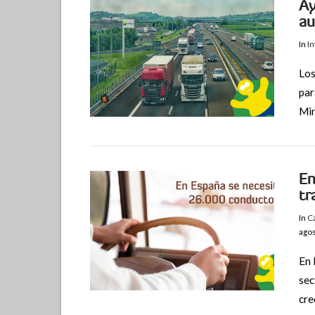
Ay
au
In
I
Los
par
VIEW POST
Min
En
tr
In
C
ago
En 
sec
VIEW POST
cre