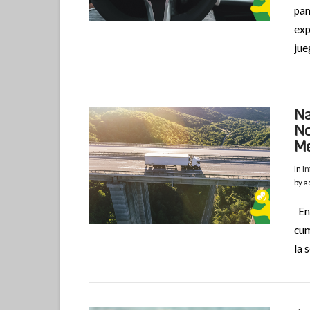
pan
VIEW POST
exp
jue
Na
No
Me
In
I
by a
VIEW POST
En 
cum
la 