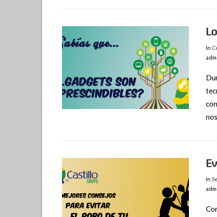
Lo
In
Co
adm
Dur
tec
com
VIEW POST
nos
Ev
In
Se
adm
Con