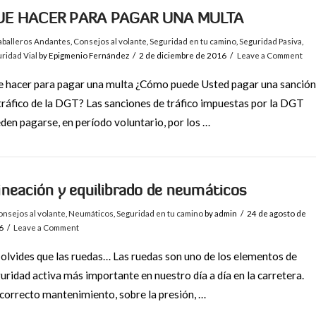
UE HACER PARA PAGAR UNA MULTA
aballeros Andantes
,
Consejos al volante
,
Seguridad en tu camino
,
Seguridad Pasiva
,
ridad Vial
by Epigmenio Fernández
2 de diciembre de 2016
Leave a Comment
 hacer para pagar una multa ¿Cómo puede Usted pagar una sanción
tráfico de la DGT? Las sanciones de tráfico impuestas por la DGT
den pagarse, en período voluntario, por los …
ineación y equilibrado de neumáticos
nsejos al volante
,
Neumáticos
,
Seguridad en tu camino
by admin
24 de agosto de
6
Leave a Comment
olvides que las ruedas… Las ruedas son uno de los elementos de
uridad activa más importante en nuestro día a día en la carretera.
correcto mantenimiento, sobre la presión, …