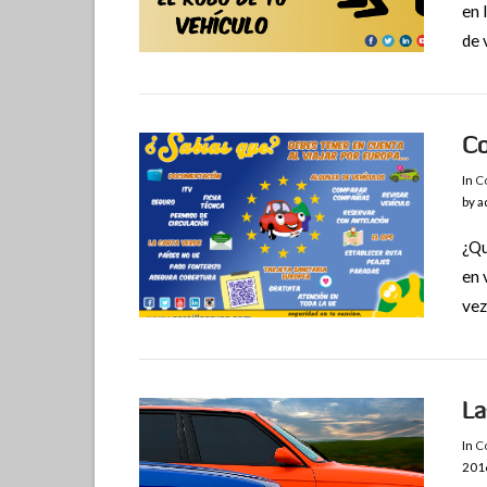
en 
VIEW POST
de 
Co
In
Co
by a
¿Qu
en 
vez
VIEW POST
La
In
Co
201