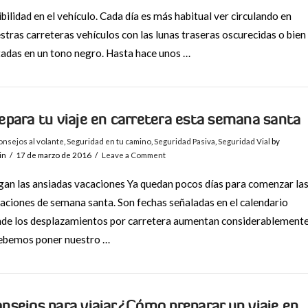
ibilidad en el vehículo. Cada día es más habitual ver circulando en
stras carreteras vehículos con las lunas traseras oscurecidas o bien
tadas en un tono negro. Hasta hace unos …
epara tu viaje en carretera esta semana santa
nsejos al volante
,
Seguridad en tu camino
,
Seguridad Pasiva
,
Seguridad Vial
by
in
17 de marzo de 2016
Leave a Comment
gan las ansiadas vacaciones Ya quedan pocos días para comenzar la
aciones de semana santa. Son fechas señaladas en el calendario
de los desplazamientos por carretera aumentan considerablement
ebemos poner nuestro …
nsejos para viajar.¿Cómo preparar un viaje en