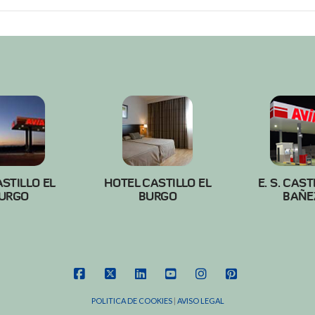
ASTILLO EL
HOTEL CASTILLO EL
E. S. CAST
URGO
BURGO
BAÑE
FACEBOOK
X
LINKEDIN
YOUTUBE
INSTAGRAM
PINTEREST
POLITICA DE COOKIES
|
AVISO LEGAL