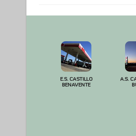
VIEW POST
E.S. CASTILLO
A.S. C
BENAVENTE
B