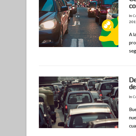
co
In
Co
201
A l
VIEW POST
pro
seg
De
de
In
Co
Bue
nue
VIEW POST
cua