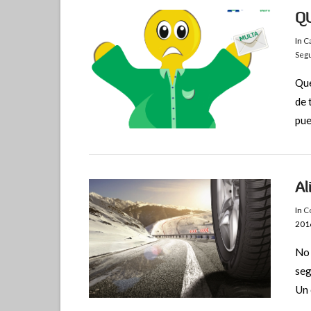
Q
In
C
Segu
Que
de 
pue
Al
In
Co
201
No 
seg
Un 
VIEW POST