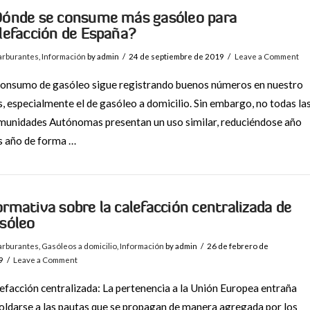
ónde se consume más gasóleo para
lefacción de España?
arburantes
,
Información
by admin
24 de septiembre de 2019
Leave a Comment
consumo de gasóleo sigue registrando buenos números en nuestro
s, especialmente el de gasóleo a domicilio. Sin embargo, no todas la
unidades Autónomas presentan un uso similar, reduciéndose año
s año de forma …
rmativa sobre la calefacción centralizada de
sóleo
arburantes
,
Gasóleos a domicilio
,
Información
by admin
26 de febrero de
9
Leave a Comment
efacción centralizada: La pertenencia a la Unión Europea entraña
ldarse a las pautas que se propagan de manera agregada por los