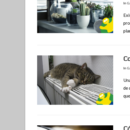
In
Ga
Exi
pro
pla
VIEW POST
Co
In
Ga
Una
de 
que
VIEW POST
Có