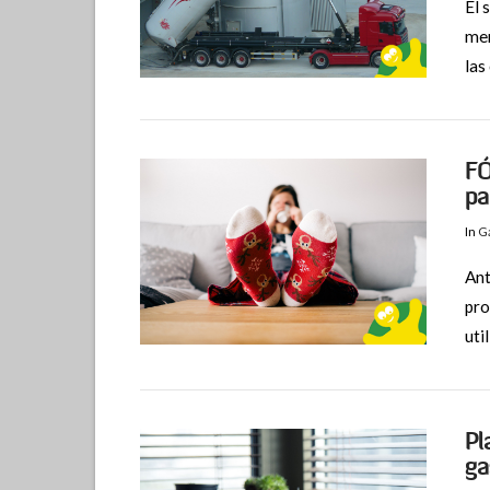
El 
mer
las
VIEW POST
FÓ
pa
In
Ga
Ant
pro
uti
VIEW POST
Pl
ga