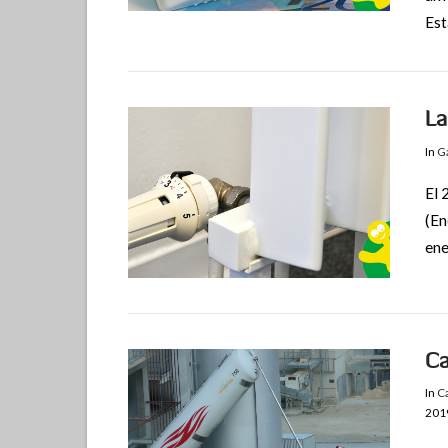
Est
La
In
Ga
El 
(En
ene
VIEW POST
Ca
In
C
201