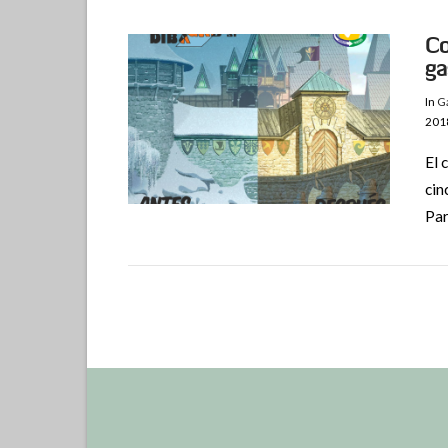
Co
ga
In
Ga
201
El 
cin
VIEW POST
Par