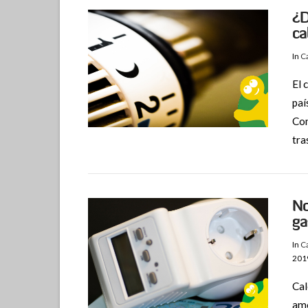
¿D
ca
In
C
El 
paí
Com
tra
No
ga
In
C
201
Cal
VIEW POST
amo