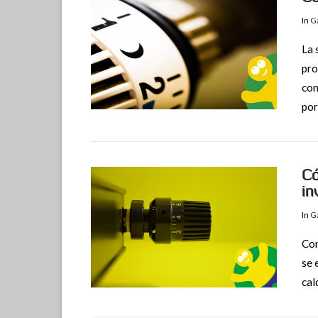
In
Ga
La 
pro
con
por
VIEW POST
Có
in
In
Ga
Con
se 
cal
VIEW POST