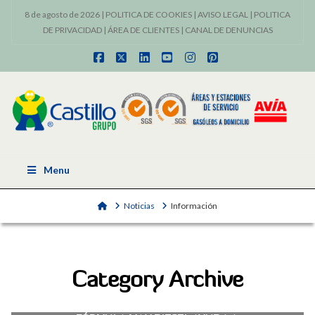
8 de agosto de 2026 |
POLITICA DE COOKIES
|
AVISO LEGAL
|
POLITICA
DE PRIVACIDAD
|
ÁREA DE CLIENTES
|
CANAL DE DENUNCIAS
Facebook
X
LinkedIn
YouTube
Instagram
Pinterest
Menu
Home
Noticias
Información
Category Archive